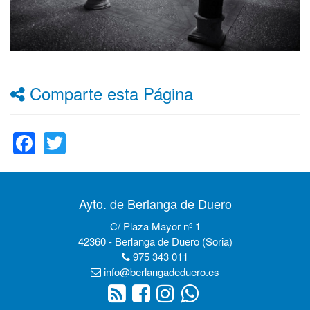
Comparte esta Página
Facebook
Twitter
Ayto. de Berlanga de Duero
C/ Plaza Mayor nº 1
42360 - Berlanga de Duero (Soria)
975 343 011
info@berlangadeduero.es