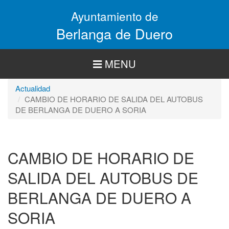
Pasar
Ayuntamiento de
al
contenido
Berlanga de Duero
principal
MENU
Actualidad
CAMBIO DE HORARIO DE SALIDA DEL AUTOBUS
DE BERLANGA DE DUERO A SORIA
CAMBIO DE HORARIO DE
SALIDA DEL AUTOBUS DE
BERLANGA DE DUERO A
SORIA