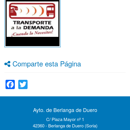
Comparte esta Página
Facebook
Twitter
Ayto. de Berlanga de Duero
C/ Plaza Mayor nº 1
42360 - Berlanga de Duero (Soria)