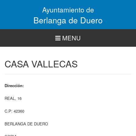
Pasar
Ayuntamiento de
al
contenido
Berlanga de Duero
principal
MENU
CASA VALLECAS
Dirección:
REAL, 16
C.P: 42360
BERLANGA DE DUERO