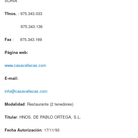
SORIA
Tfnos.
: 975.343.033
975.343.136
Fax
: 975.343.169
Página web:
www.casavallecas.com
E-mail:
info@casavallecas.com
Modalidad
: Restaurante (2 tenedores)
Titular
: HNOS. DE PABLO ORTEGA, S.L.
Fecha Autorización
: 17/11/93