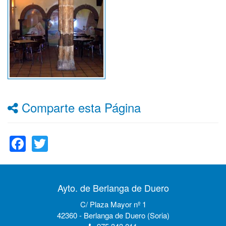
Comparte esta Página
Facebook
Twitter
Ayto. de Berlanga de Duero
C/ Plaza Mayor nº 1
42360 - Berlanga de Duero (Soria)