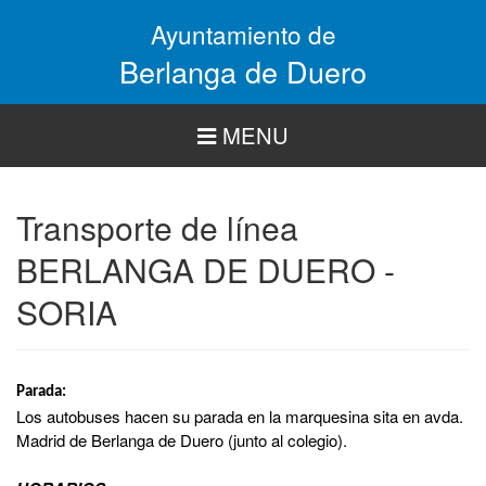
Pasar
Ayuntamiento de
al
contenido
Berlanga de Duero
principal
MENU
Transporte de línea
BERLANGA DE DUERO -
SORIA
Parada:
Los autobuses hacen su parada en la marquesina sita en avda.
Madrid de Berlanga de Duero
(junto al colegio).