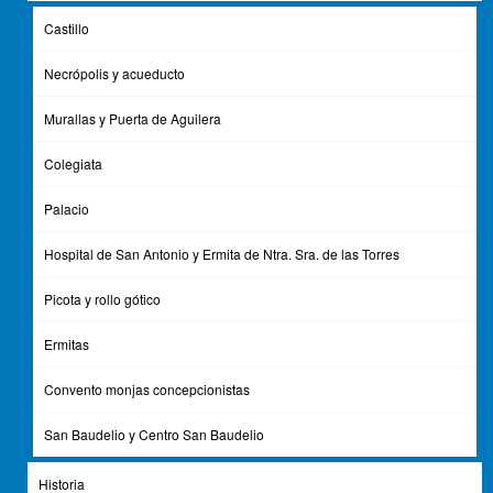
INDIVIDUAL 3 € y COLECTIVO
2,50 €
(grupos
>
10 pax).
CENTRO DE INTERPRETACIÓN DE SAN
Castillo
BAUDELIO
:
INDIVIDUAL 3 € y COLECTIVO
2,50
Necrópolis y acueducto
€
(grupos
>
10 pax)
ENTRADA CONJUNTA
:
INDIVIDUAL 7 € y COLECTIVO
6
Murallas y Puerta de Aguilera
€
(grupos
>
10 pax)
Colegiata
DISPONIBILIDAD DE AUDIOGUÍA DEL CASTILLO:
SUPLEMENTO DE 2 € POR UNIDAD
Palacio
Hospital de San Antonio y Ermita de Ntra. Sra. de las Torres
Picota y rollo gótico
Ermitas
Descargas
Convento monjas concepcionistas
San Baudelio y Centro San Baudelio
folleto_movil_itinerario-monumental-berlangadeduero.pdf
(2.44 MB)
Historia