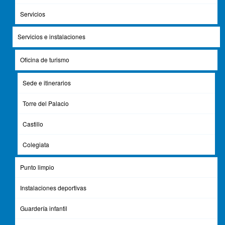
Servicios
Servicios e instalaciones
Oficina de turismo
Sede e itinerarios
Torre del Palacio
Castillo
Colegiata
Punto limpio
Comparte esta Página
Instalaciones deportivas
Facebook
Twitter
Guardería infantil