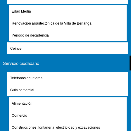
Edad Media
Folleto Tierras de Berlanga
(1.71 MB)
Renovación arquitectónica de la Villa de Berlanga
diptico_paraje_de_las_tres_cruces.pdf
(6.73 MB)
Período de decadencia
guia_iglesias_medievales_berlanga_18102021.pdf
(9.49 MB)
Ceince
precios_monumentos_berlanga_de_duero.pdf
(77.61 KB)
Servicio ciudadano
Galería de Imágenes
Teléfonos de interés
Guía comercial
Alimentación
Comercio
Construcciones, fontanería, electricidad y excavaciones