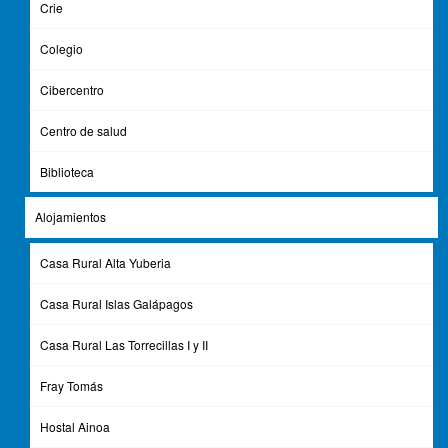
Crie
Colegio
Ayto. de Berlanga de Duero
C/ Plaza Mayor nº 1
Cibercentro
42360 - Berlanga de Duero (Soria)
Centro de salud
975 343 011
info@berlangadeduero.es
Biblioteca
Alojamientos
Enlaces de Interés
Boletín Oficial de la Provincia de Soria
Casa Rural Alta Yuberia
Diputación Provincial de Soria
Junta de Castilla y León
Casa Rural Islas Galápagos
Casa Rural Las Torrecillas I y II
Contacto
Aviso Legal
Fray Tomás
Protección de Datos
Política de Privacidad
Hostal Ainoa
Política de Cookies