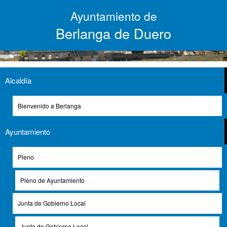
Pasar
Ayuntamiento de
al
contenido
Berlanga de Duero
principal
Alcaldía
OFICINA DE TURISMO
Bienvenido a Berlanga
https://www.youtube.com/watch?v=N63EherFMTA
Ayuntamiento
Dirección:
Plaza del Mercado
Pleno
C.P:
42360
Teléfono
: 975 34 34 33
Pleno de Ayuntamiento
Junta de Gobierno Local
HORARIOS
:
*LOS HORARIOS SON SUSCEPTIBLES DE
Junta de Gobierno Local