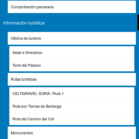
Concentración parcelaria
COLEGIATA DE SANTA MARÍA DEL MERCADO
Información turística
Oficina de turismo
DE 
Sede e itinerarios
CENTRO DE INTERPRETACIÓN SAN BAUDELIO
DE VI
Torre del Palacio
Rutas turísticas
MAR
ERMITA DE SAN BAUDELIO
CELTIGRAVEL SORIA / Ruta 1
Ruta por Tierras de Berlanga
​PRECIOS
:
Ruta del Camino del Cid
CASTILLO DE BERLANGA DE DUERO
: INDIVIDUAL 4 € y
COLECTIVO
3 €
(grupos > 10 pax).
Monumentos
COLEGIATA DE SANTA MARÍA DEL MERCADO
: