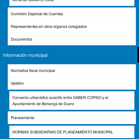
MODIFICACIÓN SIN PREVIO AVISO. CONSULTAR EN
OFICINA DE TURISMO (975 34 34 33).
Comisión Especial de Cuentas
*
VISITAS GUIADAS VIERNES, SÁBADOS Y DOMINGOS.
SUPLEMENTO DE 2€ POR PERSONA Y MONUMENTO
Representantes en otros órganos colegiados
SOBRE EL PRECIO DE LA ENTRADA.
Documentos
Información municipal
CENTRO
DE 
Normativa fiscal municipal
OFICINA DE TURISMO
DE VI
Gestión
Convenio urbanístico suscrito entre GABER-COPISO y el
Ayuntamiento de Berlanga de Duero
DE 
CONJUNTO MONUMENTAL DEL CASTILLO
Planeamiento
DE VI
NORMAS SUBSIDIARIAS DE PLANEAMIENTO MUNICIPAL