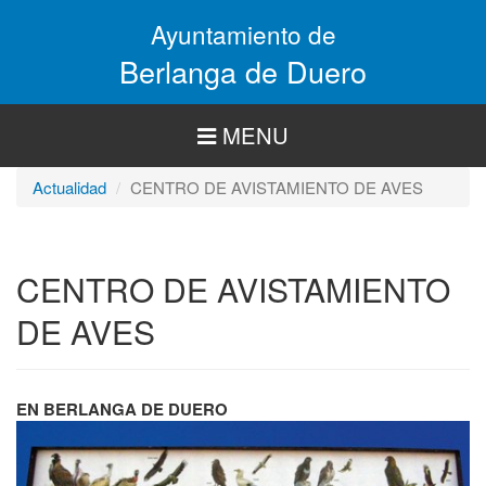
Pasar
Ayuntamiento de
al
contenido
Berlanga de Duero
principal
MENU
Actualidad
CENTRO DE AVISTAMIENTO DE AVES
CENTRO DE AVISTAMIENTO
DE AVES
EN BERLANGA DE DUERO