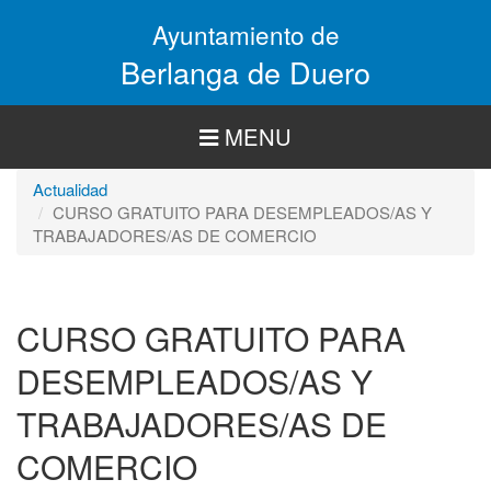
Pasar
Ayuntamiento de
al
contenido
Berlanga de Duero
principal
MENU
Actualidad
CURSO GRATUITO PARA DESEMPLEADOS/AS Y
TRABAJADORES/AS DE COMERCIO
CURSO GRATUITO PARA
DESEMPLEADOS/AS Y
TRABAJADORES/AS DE
COMERCIO