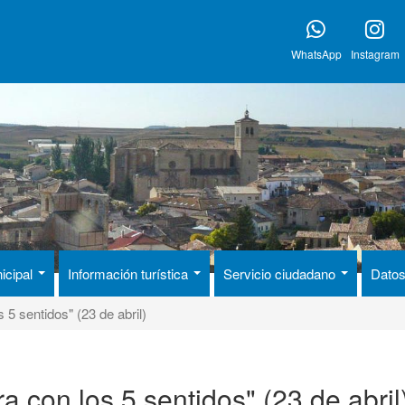
WhatsApp
Instagram
icipal
Información turística
Servicio ciudadano
Datos
 sentidos" (23 de abril)
con los 5 sentidos" (23 de abril