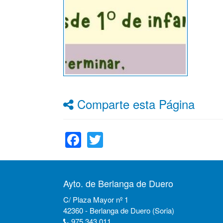
Comparte esta Página
Facebook
Twitter
Ayto. de Berlanga de Duero
C/ Plaza Mayor nº 1
42360 - Berlanga de Duero (Soria)
975 343 011