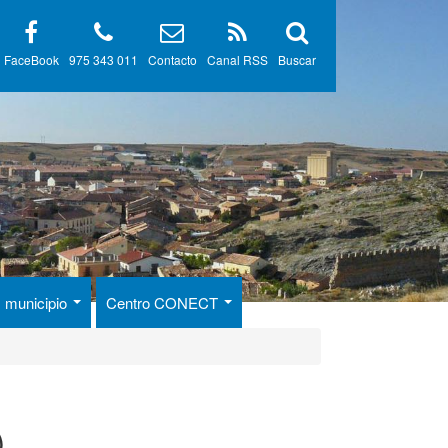
FaceBook
975 343 011
Contacto
Canal RSS
Buscar
 municipio
Centro CONECT
)