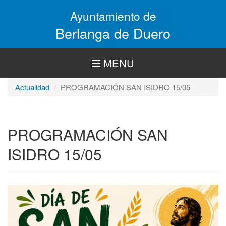
Pasar
Ayuntamiento de
al
contenido
Berlanga de Duero
principal
MENU
Actualidad
PROGRAMACIÓN SAN ISIDRO 15/05
PROGRAMACIÓN SAN
ISIDRO 15/05