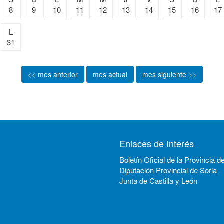
8
9
10
11
12
13
14
15
16
17
L
31
<< mes anterior
mes actual
mes siguiente >>
Enlaces de Interés
Boletín Oficial de la Provincia d
Diputación Provincial de Soria
Junta de Castilla y León