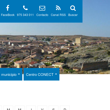
FaceBook
975 343 011
Contacto
Canal RSS
Buscar
 municipio
Centro CONECT
M
M
J
V
S
D