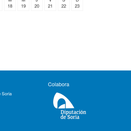
18
19
20
21
22
23
Colabora
e Soria