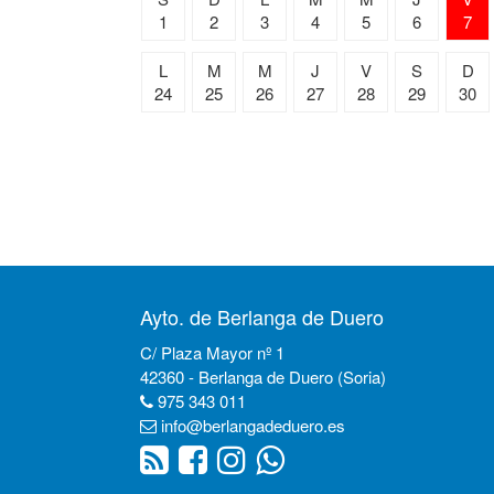
1
2
3
4
5
6
7
L
M
M
J
V
S
D
24
25
26
27
28
29
30
Ayto. de Berlanga de Duero
C/ Plaza Mayor nº 1
42360 - Berlanga de Duero (Soria)
975 343 011
info@berlangadeduero.es