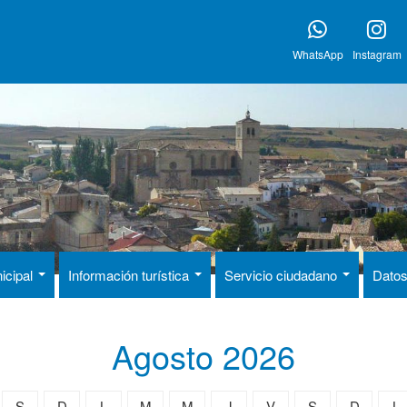
WhatsApp
Instagram
icipal
Información turística
Servicio ciudadano
Datos
Agosto 2026
S
D
L
M
M
J
V
S
D
L